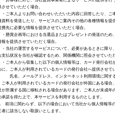
供させていただく場合。
・ご本人よりお問い合わせいただいた内容に回答したり、ご
種資料を発送したり、サービスのご案内その他の各種情報を提
提携先に必要な情報を提供させていただく場合。
・懸賞企画等における当選品またはプレゼントの発送のため
情報を提供させていただく場合。
・当社の運営するサービスについて、必要があるときに限り
お支払状況を当社が確認するため、関係機関に照会させていた
・ご本人から収集した以下の個人情報等は、カード発行会社が
めに、ご本人が利用されているカードの発行会社へ提供させて
氏名、メールアドレス、インターネット利⽤環境に関する
ご本人が利用されているカードの発行会社が外国にある場合
社が所属する国に移転される場合があります。ご本人が未成年
の承諾を得た上で、本サービスを利用するものとします。
2. 前項に関わらず、以下の場合において当社から個人情報等
三者に該当しない取扱いとします。