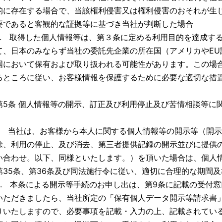
的に存在する場合で、当該権利侵害又は権利侵害のおそれが生
要であると客観的な証拠等に基づき当社が判断した場合
4. 取得した個人情報等は、第３条に定める利用目的を達成す
て、日本のみならず当社の委託先企業の所在国（アメリカやEU
国において保有および取り扱われる可能性があります。この場
るところに従い、お客様情報を保護するために必要な適切な措
第5条 個人情報等の開示、訂正及び利用停止及び苦情相談等に
1. 当社は、お客様から本人に関する個人情報等の開示等（開
除、利用の停止、及び消去、第三者提供記録の開示並びに提供
い合わせ。以下、同様といたします。）を頂いた場合は、個人情
第35条、第36条及び同法施行令に従い、適切に合理的な期間
2. 本条による開示等手続のお申し出は、第9条に記載の受付
いただきましたら、当社所定の「保有個人データ開示等請求書
りいたしますので、必要事項を記載・入力の上、記載されてい