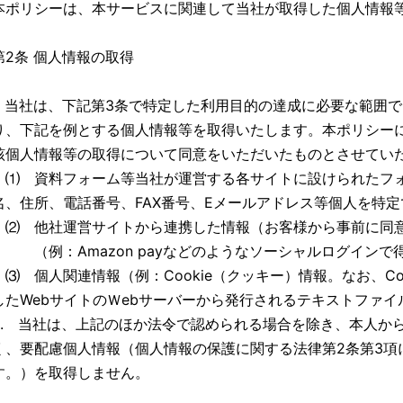
本ポリシーは、本サービスに関連して当社が取得した個人情報
第2条 個人情報の取得
1. 当社は、下記第3条で特定した利用目的の達成に必要な範囲
り、下記を例とする個人情報等を取得いたします。本ポリシー
該個人情報等の取得について同意をいただいたものとさせてい
⑴ 資料フォーム等当社が運営する各サイトに設けられたフ
名、住所、電話番号、FAX番号、Eメールアドレス等個人を特
⑵ 他社運営サイトから連携した情報（お客様から事前に同
（例：Amazon payなどのようなソーシャルログインで
⑶ 個人関連情報（例：Cookie（クッキー）情報。なお、Co
したWebサイトのＷebサーバーから発行されるテキストファ
2. 当社は、上記のほか法令で認められる場合を除き、本人か
く、要配慮個人情報（個人情報の保護に関する法律第2条第3項
す。）を取得しません。