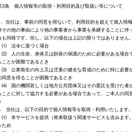
第3条 個人情報等の取得・利用目的及び取扱い等について
1． 当社は、事前の同意を得ないで、利用目的を超えて個人情
併その他の事由により他の事業者から事業を承継することに伴
合も同様です。但し、以下の場合は上記の限りではありません
⑴ 法令に基づく場合
⑵ 人の生命、身体又は財産の保護のために必要がある場合
ることが困難であるとき
⑶ 公衆衛生の向上又は児童の健全な育成のために特に必要
の同意を得ることが困難であるとき
⑷ 国の機関若しくは地方公共団体又はその委託を受けた者
ることに対して協力する必要がある場合であって、ご本人の同
き
2. 当社は、以下の目的で個人情報等を取得・利用いたします
⑴ 本サービスを提供（将来取扱う関連サービスも含みます
うため