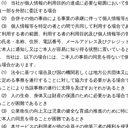
⑴ 当社が個人情報の利用目的の達成に必要な範囲において
は一部を外部に委託する場合
⑵ 合併その他の事由による事業の承継に伴って個人情報等
⑶ 個人情報等を特定の者との間で共同して利用する場合で
て利用する者の範囲、利用する者の利用目的及び個人情報等の
の氏名・名称、住所、電話番号、メールアドレス及びクレジッ
ご本人に通知し又はご本人が容易に知り得る状態に置いている
3. 当社は、以下の場合には、ご本人の事前の同意を得ないで
る場合があります。
⑴ 法令に基づく場合及び国の機関若しくは地方公共団体又
に定める事務を遂行することに対して協力する必要がある場合
ることにより当該事務の遂行に支障を及ぼすおそれがあるとき
⑵ 人の生命、身体又は財産の保護のために必要がある場合
ることが困難であるとき
⑶ 公衆衛生の向上又は児童の健全な育成の推進のために特
ご本人の同意を得ることが困難であるとき
⑷ 本サービスの利用者が他の会員その他第三者の権利を侵