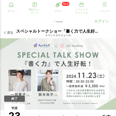
New
Nao'sコン
イベントス
ホーム
ブログ
メニュー
テンツ
ケジュール
ログイン
スペシャルトークショー「書く力で人生好転！」
戻る
イベントスケジュール
終了
11
月
23