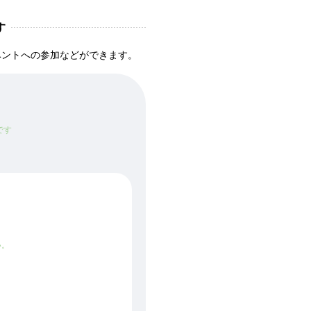
す
ベントへの参加などができます。
です
い。